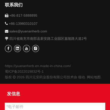
联系我们
+86-817-5888895


+86-13980310107
sales@yuananherb.com

四川省南充市南部县新安路工业园区嘉陵路大道2号

元安药业：中药材“走红”海外 上半年出口值逾3000万元
元安药业：中药材&rdquo;走红&lsquo;&rsquo;海外 上半年出口
https://yuananherb.en.made-in-china.com/
蜀ICP备2022019832号-1
版权
2026
四川元安药业股份有限公司技术由
领动
.
网站地图
.

发信息