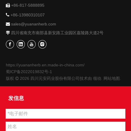
+86-817-5888895


+86-13980310107
sales@yuananherb.com

四川省南充市南部县新安路工业园区嘉陵路大道2号

https://yuananherb.en.made-in-china.com/
蜀ICP备2022019832号-1
版权
2026
四川元安药业股份有限公司技术由
领动
.
网站地图
.

发信息