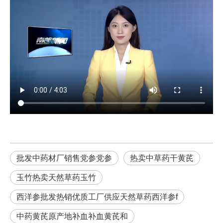
批发中药材厂销售党参党参
热卖中草药干黄芪
玉竹热卖天然草药玉竹
西洋参批发热销优质工厂供应天然草药西洋参f
中药黄芪原产地补血补血黄芪和